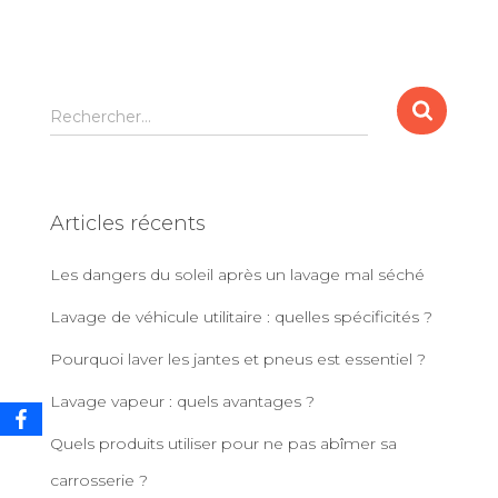
R
Rechercher…
e
c
h
e
Articles récents
r
c
Les dangers du soleil après un lavage mal séché
h
e
Lavage de véhicule utilitaire : quelles spécificités ?
r
Pourquoi laver les jantes et pneus est essentiel ?
:
Lavage vapeur : quels avantages ?
Quels produits utiliser pour ne pas abîmer sa
carrosserie ?