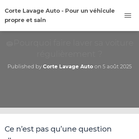
Corte Lavage Auto - Pour un véhicule
propre et sain
O
U
V
R
🧽Pourquoi faire laver sa voiture
I
R
régulièrement ?
/
F
Published by
Corte Lavage Auto
on
5 août 2025
E
R
M
E
R
L
A
N
A
V
I
Ce n’est pas qu’une question
G
A