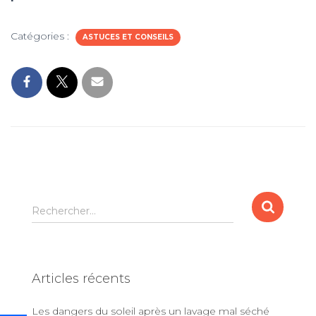
Catégories :
ASTUCES ET CONSEILS
R
Rechercher…
e
c
h
e
Articles récents
r
c
Les dangers du soleil après un lavage mal séché
h