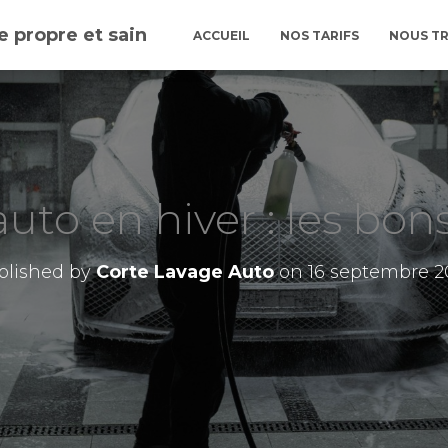
e propre et sain
ACCUEIL
NOS TARIFS
NOUS T
uto en hiver : les bons
blished by
Corte Lavage Auto
on
16 septembre 2