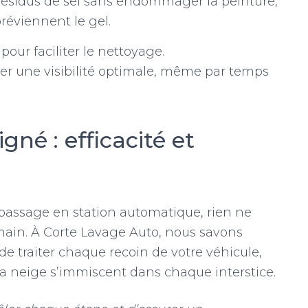
résidus de sel sans endommager la peinture,
préviennent le gel.
our faciliter le nettoyage.
rer une visibilité optimale, même par temps
né : efficacité et
le passage en station automatique, rien ne
 main. À Corte Lavage Auto, nous savons
e traiter chaque recoin de votre véhicule,
t la neige s’immiscent dans chaque interstice.