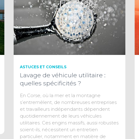
ASTUCES ET CONSEILS
Lavage de véhicule utilitaire :
quelles spécificités ?
En Corse, où la mer et la montagne
s’entremêlent, de nombreuses entreprises
et travailleurs indépendants dépendent
quotidiennement de leurs véhicules
utilitaires. Ces engins massifs, aussi robustes
soient-ils, nécessitent un entretien
particulier, notamment en matière de