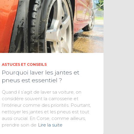
ASTUCES ET CONSEILS
Pourquoi laver les jantes et
pneus est essentiel ?
Quand il s’agit de laver sa voiture, on
considère souvent la carrosserie et
l’intérieur comme des priorités. Pourtant,
nettoyer les jantes et les pneus est tout
aussi crucial. En Corse, comme ailleurs,
prendre soin de
Lire la suite