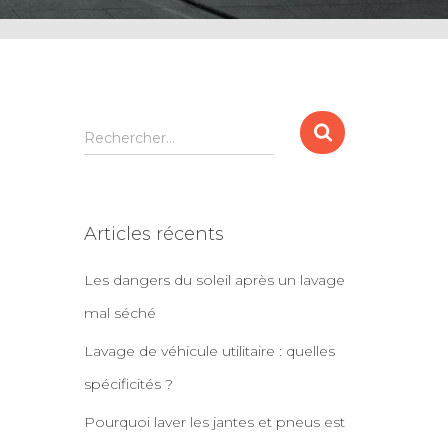
R
Rechercher…
e
c
h
e
Articles récents
r
c
Les dangers du soleil après un lavage
h
e
mal séché
r
Lavage de véhicule utilitaire : quelles
:
spécificités ?
Pourquoi laver les jantes et pneus est