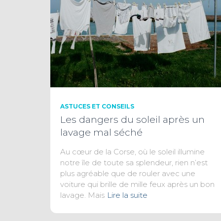
ASTUCES ET CONSEILS
Les dangers du soleil après un
lavage mal séché
Au cœur de la Corse, où le soleil illumine
notre île de toute sa splendeur, rien n’est
plus agréable que de rouler avec une
voiture qui brille de mille feux après un bon
lavage. Mais
Lire la suite