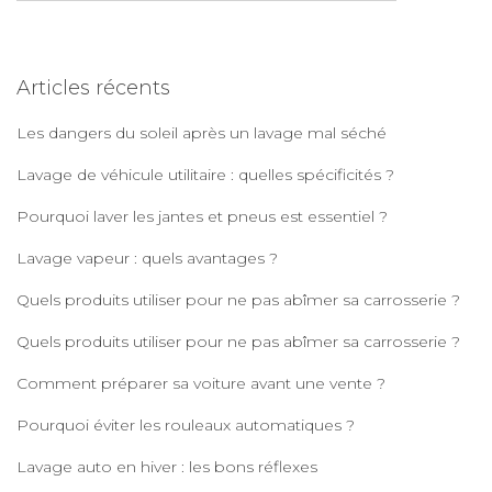
publications
c
h
e
Articles récents
r
c
Les dangers du soleil après un lavage mal séché
h
e
Lavage de véhicule utilitaire : quelles spécificités ?
r
Pourquoi laver les jantes et pneus est essentiel ?
:
Lavage vapeur : quels avantages ?
Quels produits utiliser pour ne pas abîmer sa carrosserie ?
Quels produits utiliser pour ne pas abîmer sa carrosserie ?
Comment préparer sa voiture avant une vente ?
Pourquoi éviter les rouleaux automatiques ?
Lavage auto en hiver : les bons réflexes