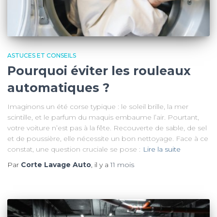
ASTUCES ET CONSEILS
Pourquoi éviter les rouleaux
automatiques ?
Imaginons un été corse typique : le soleil brille, la mer
scintille, et le parfum du maquis embaume l’air. Pourtant,
votre voiture n’est pas à la fête. Recouverte de sable, de sel
et de poussière, elle nécessite un bon nettoyage. Face à ce
constat, une question cruciale se pose :
Lire la suite
Par
Corte Lavage Auto
, il y a
11 mois