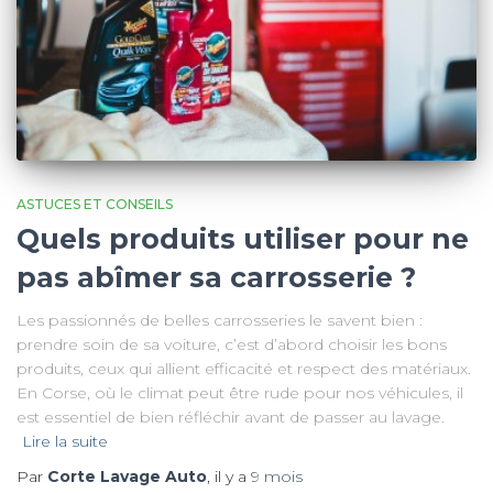
ASTUCES ET CONSEILS
Quels produits utiliser pour ne
pas abîmer sa carrosserie ?
Les passionnés de belles carrosseries le savent bien :
prendre soin de sa voiture, c’est d’abord choisir les bons
produits, ceux qui allient efficacité et respect des matériaux.
En Corse, où le climat peut être rude pour nos véhicules, il
est essentiel de bien réfléchir avant de passer au lavage.
Lire la suite
Par
Corte Lavage Auto
, il y a
9 mois