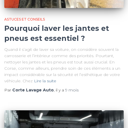
ASTUCES ET CONSEILS
Pourquoi laver les jantes et
pneus est essentiel ?
Quand il s’agit de laver sa voiture, on considère souvent la
carrosserie et l’intérieur comme des priorités. Pourtant,
nettoyer les jantes et les pneus est tout aussi crucial. En
Corse, comme ailleurs, prendre soin de ces éléments a un
impact considérable sur la sécurité et l’esthétique de votre
véhicule. Chez
Lire la suite
Par
Corte Lavage Auto
, il y a
9 mois