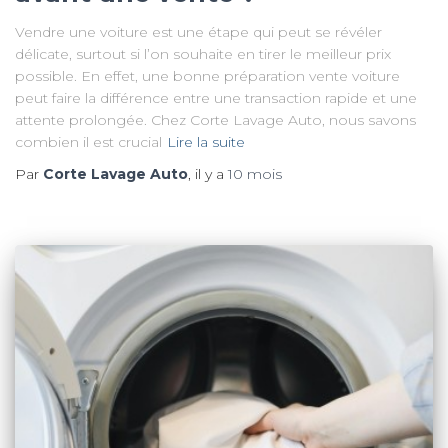
Vendre une voiture est une étape qui peut se révéler
délicate, surtout si l’on souhaite en tirer le meilleur prix
possible. En effet, une bonne préparation vente voiture
peut faire la différence entre une transaction rapide et une
attente prolongée. Chez Corte Lavage Auto, nous savons
combien il est crucial
Lire la suite
Par
Corte Lavage Auto
, il y a
10 mois