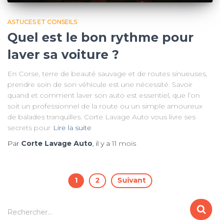
ASTUCES ET CONSEILS
Quel est le bon rythme pour
laver sa voiture ?
En Corse, terre de beauté sauvage et de routes sinueuses,
prendre soin de son véhicule est une nécessité. Savoir
quand et comment laver son auto est essentiel, que l’on
soit un professionnel de la route ou un simple amoureux
de balades tranquilles. Corte Lavage Auto vous livre ses
secrets pour
Lire la suite
Par
Corte Lavage Auto
, il y a
11 mois
Pagination
1
2
Suivant
des
R
Rechercher…
e