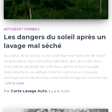
ASTUCES ET CONSEILS
Les dangers du soleil après un
lavage mal séché
Au cœur de la Corse, où le soleil illumine notre île de toute
sa splendeur, rien n’est plus agréable que de rouler avec
une voiture qui brille de mille feux après un bon lavage.
Mais attention, un défaut minime comme un mauvais
séchage peut transformer cette belle image en cauchemar.
Lire la suite
Par
Corte Lavage Auto
, il y a
8 mois