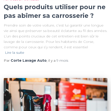
Quels produits utiliser pour ne
pas abîmer sa carrosserie ?
Prendre soin de votre voiture, c’est lui garantir une longue
vie ainsi que préserver sa beauté éclatante au fil des années.
L’un des points cruciaux de cet entretien est bien sûr le
lavage de la carrosserie. Pour les habitants de Corse,
comme pour ceux qui s’y rendent, il est essentiel
Lire la suite
Par
Corte Lavage Auto
, il y a
9 mois