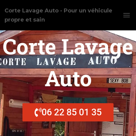
Corte Lavage Auto - Pour un véhicule
propre et sain
O
U
V
Corte Lavage
R
I
R
/
F
E
Auto
R
M
E
R
L
A
N
06 22 85 01 35
A
V
I
G
A