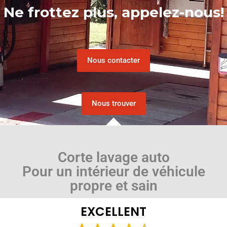
Ne frottez plus, appelez-nous!
T
I
O
N
Nous contacter
Nous trouver
Corte lavage auto
Pour un intérieur de véhicule
propre et sain
EXCELLENT